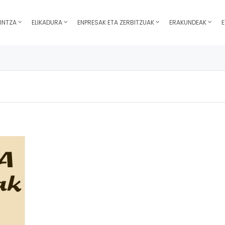
INTZA
ELIKADURA
ENPRESAK ETA ZERBITZUAK
ERAKUNDEAK
E