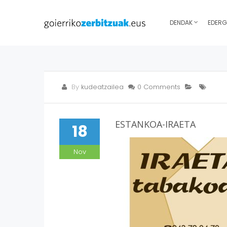
DENDAK
EDERG
By
kudeatzailea
0 Comments
ESTANKOA-IRAETA
18
Nov