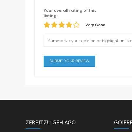
Your overall rating of this
listing:
Very Good
ZERBITZU GEHIAGO
GOIER