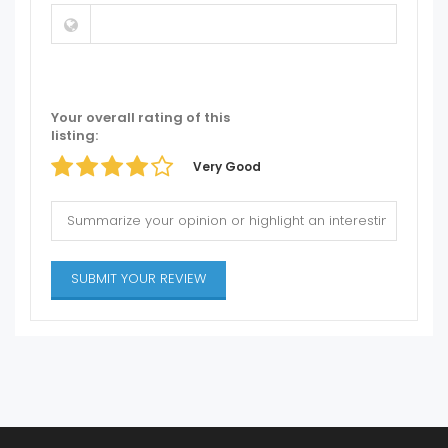
Your overall rating of this
listing:
Very Good