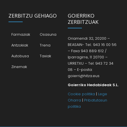
ZERBITZU GEHIAGO
GOIERRIKO
ZERBITZUAK
Farmaziak
Osasuna
Oriamendi 32, 20200 –
BEASAIN- Tel.: 943 16 00 56
Antzokiak
Trena
– Faxa 943 889 612 /
Autobusa
Taxiak
Iparragirre, 11 20700 –
URRETXU – Tel: 943 72 34
Zinemak
08 – E-posta:
goierri@hitza.eus
Goierriko Hedabideak S.L.
Cookie politika
|
Lege
Oharra
|
Pribatutasun
politika