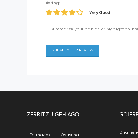
listing:
Very Good
ZERBITZU GEHIAGO
GOIER
Oriamendi
Farmaziak
Osasuna