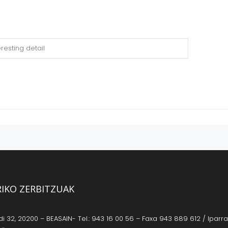
RIKO ZERBITZUAK
 32, 20200 – BEASAIN- Tel.: 943 16 00 56 – Faxa 943 889 612 / Iparrag