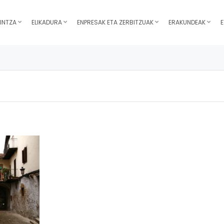
INTZA
ELIKADURA
ENPRESAK ETA ZERBITZUAK
ERAKUNDEAK
E