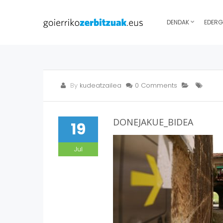
DENDAK
EDERG
By
kudeatzailea
0 Comments
DONEJAKUE_BIDEA
19
Jul