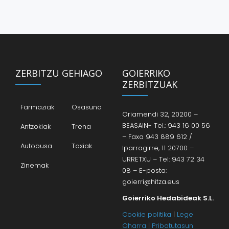
ZERBITZU GEHIAGO
GOIERRIKO
ZERBITZUAK
Farmaziak
Osasuna
Oriamendi 32, 20200 –
BEASAIN- Tel.: 943 16 00 56
Antzokiak
Trena
– Faxa 943 889 612 /
Autobusa
Taxiak
Iparragirre, 11 20700 –
URRETXU – Tel: 943 72 34
Zinemak
08 – E-posta:
goierri@hitza.eus
Goierriko Hedabideak S.L.
Cookie politika
|
Lege
Oharra
|
Pribatutasun