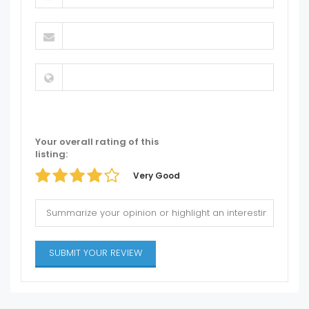
Your overall rating of this
listing:
Very Good