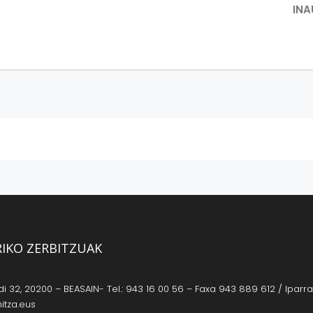
INA
RIKO ZERBITZUAK
 32, 20200 – BEASAIN- Tel.: 943 16 00 56 – Faxa 943 889 612 / Iparrag
itza.eus