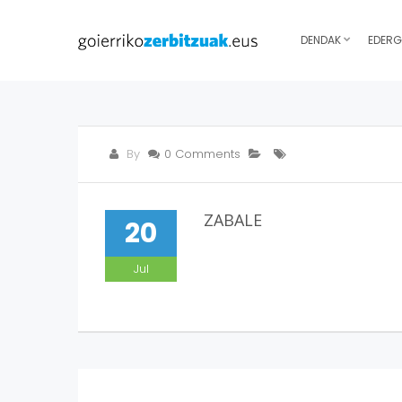
DENDAK
EDERG
By
0 Comments
ZABALE
20
Jul