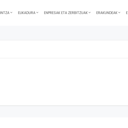
INTZA
ELIKADURA
ENPRESAK ETA ZERBITZUAK
ERAKUNDEAK
E