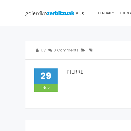
DENDAK
EDERG
By
0 Comments
PIERRE
29
Nov