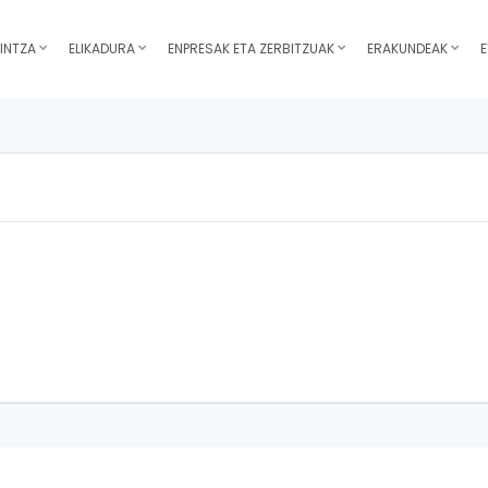
INTZA
ELIKADURA
ENPRESAK ETA ZERBITZUAK
ERAKUNDEAK
E