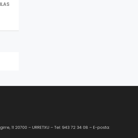
NEXT
ILAS
POST:
irre, 11 20700 – URRETXU – Tel: 943 72 34 08 – E-posta: