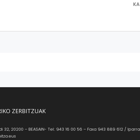
KA
RIKO ZERBITZUAK
 32, 20200 – BEASAIN- Tel.: 943 16 00 56 – Faxa 943 889 612 / Iparrag
itza.eus