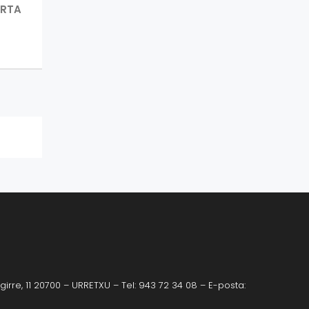
NEXT
RTA
POST:
irre, 11 20700 – URRETXU – Tel: 943 72 34 08 – E-posta: