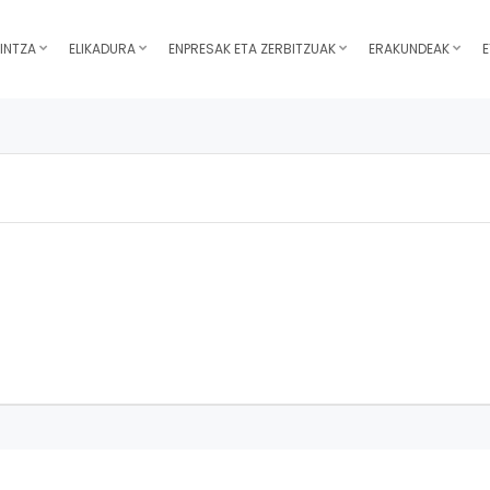
INTZA
ELIKADURA
ENPRESAK ETA ZERBITZUAK
ERAKUNDEAK
E