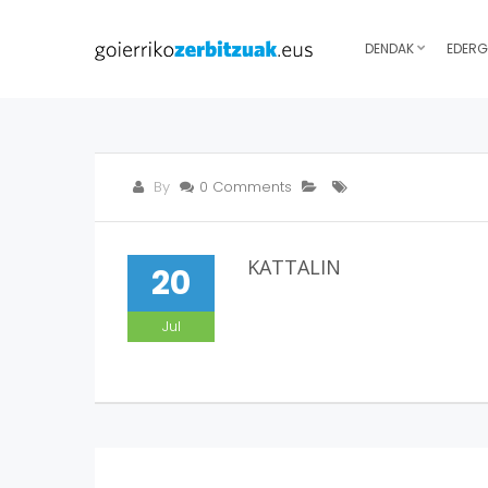
DENDAK
EDERG
By
0 Comments
KATTALIN
20
Jul