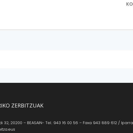
KO
RIKO ZERBITZUAK
 32, 20200 – BEASAIN- Tel.: 943 16 00 56 – Faxa 943 889 612 / Iparrag
itza.eus