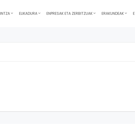
INTZA
ELIKADURA
ENPRESAK ETA ZERBITZUAK
ERAKUNDEAK
E