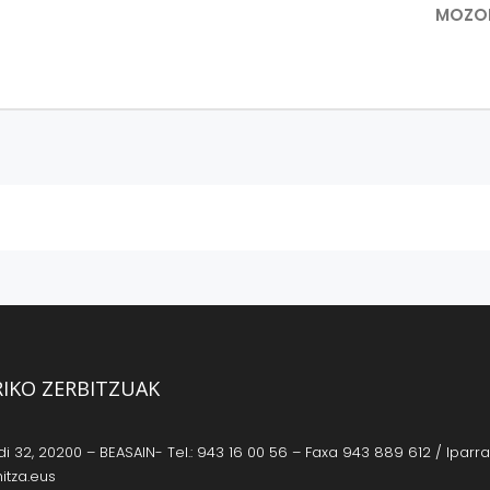
MOZO
RIKO ZERBITZUAK
 32, 20200 – BEASAIN- Tel.: 943 16 00 56 – Faxa 943 889 612 / Iparrag
itza.eus