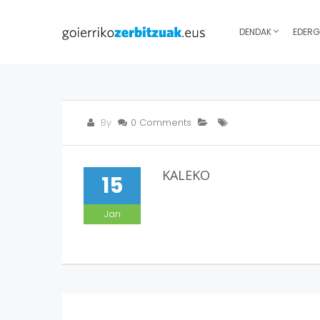
DENDAK
EDERG
By
0 Comments
KALEKO
15
Jan