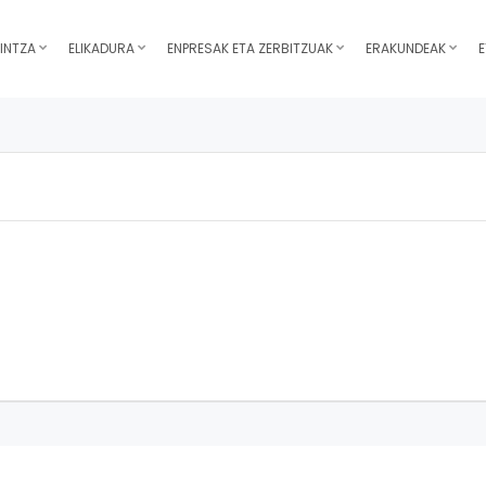
INTZA
ELIKADURA
ENPRESAK ETA ZERBITZUAK
ERAKUNDEAK
E