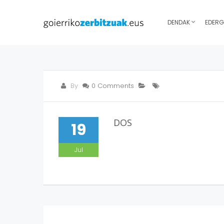
DENDAK
EDERG
By
0 Comments
DOS
19
Jul