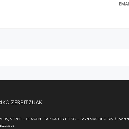
EMA
RIKO ZERBITZUAK
 32, 20200 – BEASAIN- Tel.: 943 16 00 56 – Faxa 943 889 612 / Iparrag
itza.eus