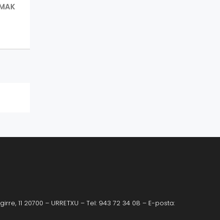
NEXT
RMAK
POST:
irre, 11 20700 – URRETXU – Tel: 943 72 34 08 – E-posta: