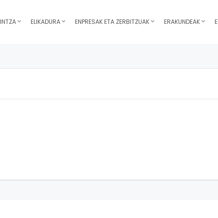
INTZA
ELIKADURA
ENPRESAK ETA ZERBITZUAK
ERAKUNDEAK
E