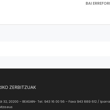
BAI ERREFO
RIKO ZERBITZUAK
 32, 20200 – BEASAIN- Tel.: 943 16 00 56 – Faxa 943 889 612 / Iparrag
itza.eus