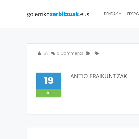
DENDAK
EDERG
By
0 Comments
ANTIO ERAIKUNTZAK
19
Jul