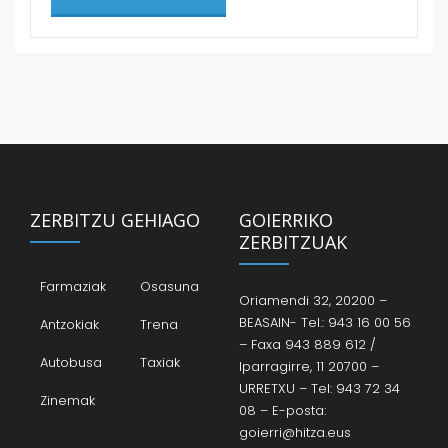
ZERBITZU GEHIAGO
GOIERRIKO
ZERBITZUAK
Farmaziak
Osasuna
Oriamendi 32, 20200 –
BEASAIN- Tel.: 943 16 00 56
Antzokiak
Trena
– Faxa 943 889 612 /
Autobusa
Taxiak
Iparragirre, 11 20700 –
URRETXU – Tel: 943 72 34
Zinemak
08 – E-posta:
goierri@hitza.eus