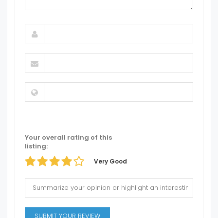
Your overall rating of this
listing:
Very Good