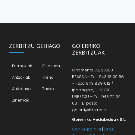
ZERBITZU GEHIAGO
GOIERRIKO
ZERBITZUAK
Farmaziak
Osasuna
Oriamendi 32, 20200 –
BEASAIN- Tel.: 943 16 00 56
Antzokiak
Trena
– Faxa 943 889 612 /
Autobusa
Taxiak
Iparragirre, 11 20700 –
URRETXU – Tel: 943 72 34
Zinemak
08 – E-posta:
goierri@hitza.eus
Goierriko Hedabideak S.L.
Cookie politika
|
Lege