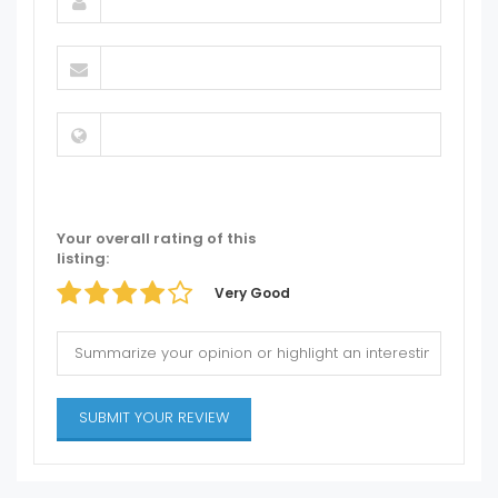
Your overall rating of this
listing:
Very Good