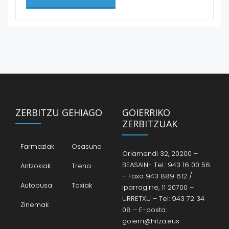
ZERBITZU GEHIAGO
GOIERRIKO
ZERBITZUAK
Farmaziak
Osasuna
Oriamendi 32, 20200 –
BEASAIN- Tel.: 943 16 00 56
Antzokiak
Trena
– Faxa 943 889 612 /
Autobusa
Taxiak
Iparragirre, 11 20700 –
URRETXU – Tel: 943 72 34
Zinemak
08 – E-posta:
goierri@hitza.eus