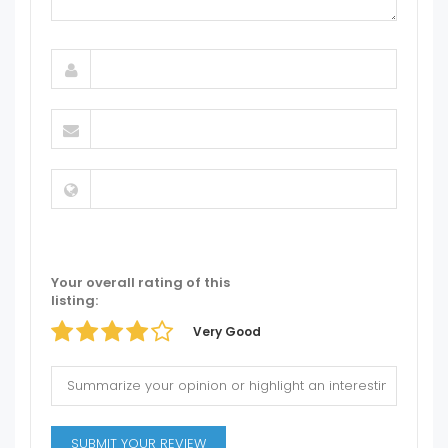
Your overall rating of this
listing:
Very Good