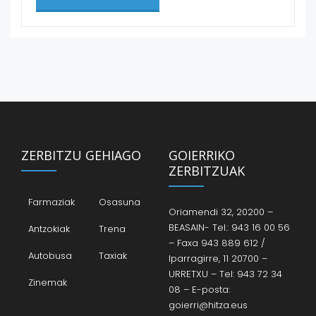
ZERBITZU GEHIAGO
GOIERRIKO
ZERBITZUAK
Farmaziak
Osasuna
Oriamendi 32, 20200 –
BEASAIN- Tel.: 943 16 00 56
Antzokiak
Trena
– Faxa 943 889 612 /
Autobusa
Taxiak
Iparragirre, 11 20700 –
URRETXU – Tel: 943 72 34
Zinemak
08 – E-posta:
goierri@hitza.eus