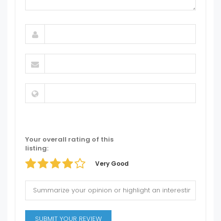
Your overall rating of this
listing:
Very Good