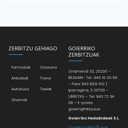
ZERBITZU GEHIAGO
GOIERRIKO
ZERBITZUAK
Farmaziak
Osasuna
Oriamendi 32, 20200 –
BEASAIN- Tel.: 943 16 00 56
Antzokiak
Trena
– Faxa 943 889 612 /
Autobusa
Taxiak
Iparragirre, 11 20700 –
URRETXU – Tel: 943 72 34
Zinemak
08 – E-posta:
goierri@hitza.eus
Goierriko Hedabideak S.L.
Cookie politika
|
Lege