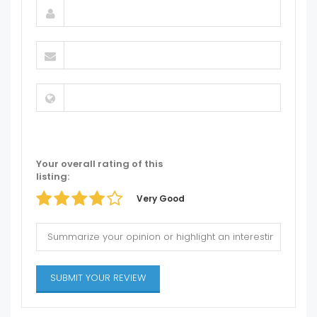
Your overall rating of this
listing:
Very Good