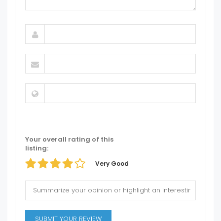
Your overall rating of this
listing:
Very Good