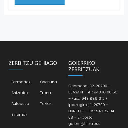
ZERBITZU GEHIAGO
GOIERRIKO
ZERBITZUAK
Farmaziak
Osasuna
Oriamendi 32, 20200 –
BEASAIN- Tel.: 943 16 00 56
Antzokiak
Trena
– Faxa 943 889 612 /
Autobusa
Taxiak
Iparragirre, 11 20700 –
URRETXU – Tel: 943 72 34
Zinemak
08 – E-posta:
goierri@hitza.eus