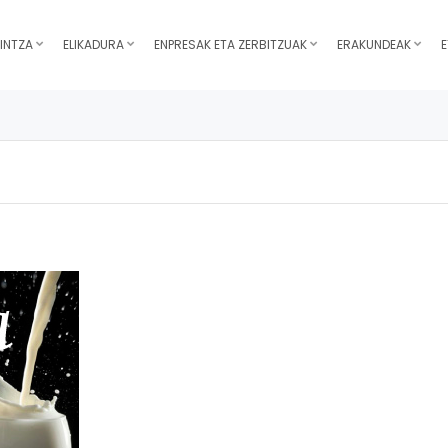
INTZA
ELIKADURA
ENPRESAK ETA ZERBITZUAK
ERAKUNDEAK
E