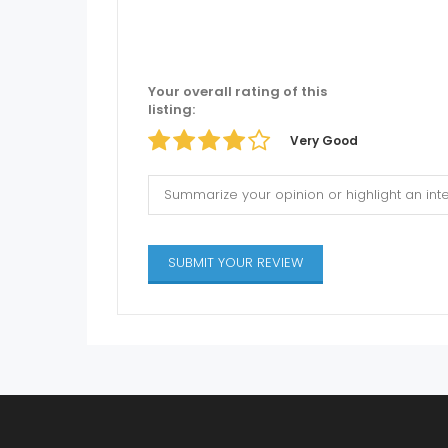
Your overall rating of this
listing:
Very Good