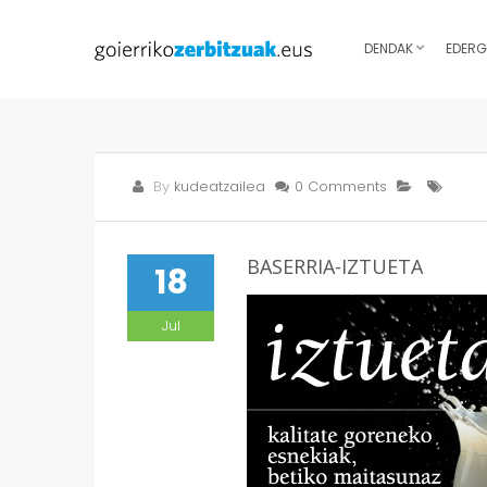
DENDAK
EDERG
By
kudeatzailea
0 Comments
BASERRIA-IZTUETA
18
Jul