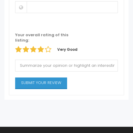
Your overall rating of this
listing:
Very Good