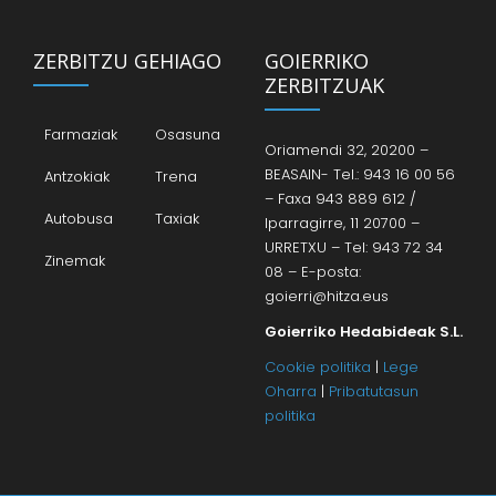
ZERBITZU GEHIAGO
GOIERRIKO
ZERBITZUAK
Farmaziak
Osasuna
Oriamendi 32, 20200 –
BEASAIN- Tel.: 943 16 00 56
Antzokiak
Trena
– Faxa 943 889 612 /
Autobusa
Taxiak
Iparragirre, 11 20700 –
URRETXU – Tel: 943 72 34
Zinemak
08 – E-posta:
goierri@hitza.eus
Goierriko Hedabideak S.L.
Cookie politika
|
Lege
Oharra
|
Pribatutasun
politika