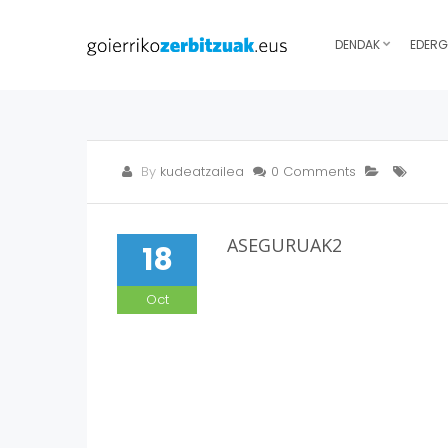
DENDAK
EDERG
By
kudeatzailea
0 Comments
ASEGURUAK2
18
Oct