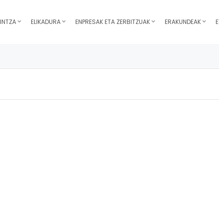
INTZA
ELIKADURA
ENPRESAK ETA ZERBITZUAK
ERAKUNDEAK
E