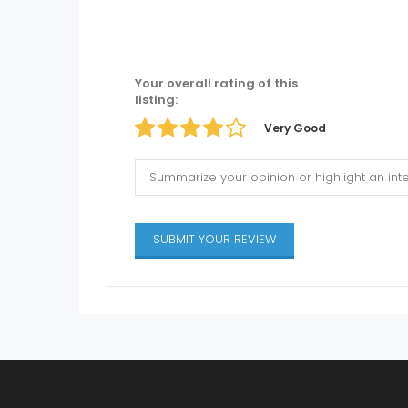
Your overall rating of this
listing:
Very Good