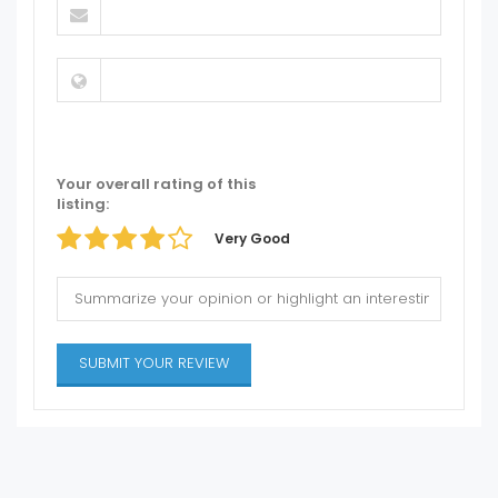
Your overall rating of this
listing:
Very Good