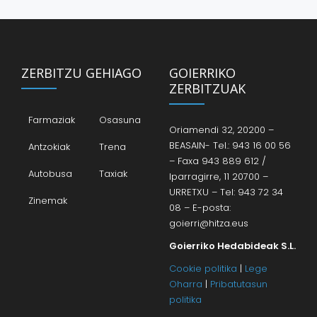
ZERBITZU GEHIAGO
GOIERRIKO
ZERBITZUAK
Farmaziak
Osasuna
Oriamendi 32, 20200 –
BEASAIN- Tel.: 943 16 00 56
Antzokiak
Trena
– Faxa 943 889 612 /
Autobusa
Taxiak
Iparragirre, 11 20700 –
URRETXU – Tel: 943 72 34
Zinemak
08 – E-posta:
goierri@hitza.eus
Goierriko Hedabideak S.L.
Cookie politika
|
Lege
Oharra
|
Pribatutasun
politika