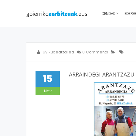
DENDAK
EDERG
By
kudeatzailea
0 Comments
ARRAINDEGI-ARANTZAZU
15
Nov