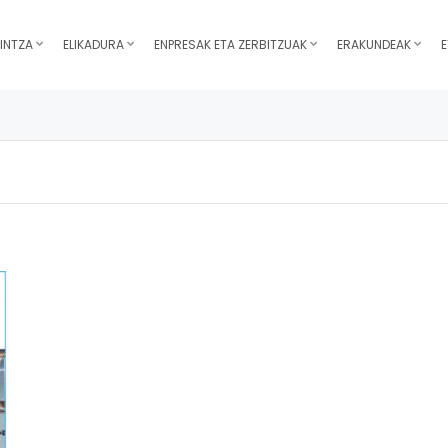
INTZA
ELIKADURA
ENPRESAK ETA ZERBITZUAK
ERAKUNDEAK
E