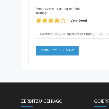
Your overall rating of this
listing:
Very Good
ZERBITZU GEHIAGO
GOIER