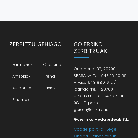
ZERBITZU GEHIAGO
GOIERRIKO
ZERBITZUAK
Farmaziak
Osasuna
Oriamendi 32, 20200 –
BEASAIN- Tel.: 943 16 00 56
Antzokiak
Trena
– Faxa 943 889 612 /
Autobusa
Taxiak
Iparragirre, 11 20700 –
URRETXU – Tel: 943 72 34
Zinemak
08 – E-posta:
goierri@hitza.eus
Goierriko Hedabideak S.L.
Cookie politika
|
Lege
Oharra
|
Pribatutasun