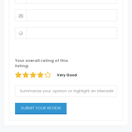
Your overall rating of this
listing:
Very Good