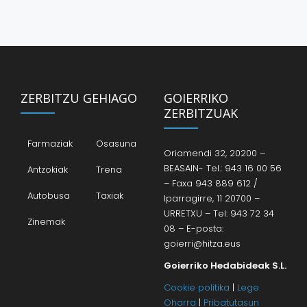
ZERBITZU GEHIAGO
GOIERRIKO
ZERBITZUAK
Farmaziak
Osasuna
Oriamendi 32, 20200 –
BEASAIN- Tel.: 943 16 00 56
Antzokiak
Trena
– Faxa 943 889 612 /
Autobusa
Taxiak
Iparragirre, 11 20700 –
URRETXU – Tel: 943 72 34
Zinemak
08 – E-posta:
goierri@hitza.eus
Goierriko Hedabideak S.L.
Cookie politika
|
Lege
Oharra
|
Pribatutasun