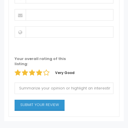
Your overall rating of this
listing:
Very Good