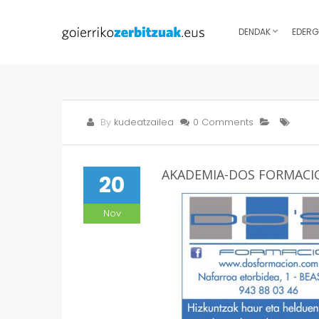
DENDAK
EDERG
By
kudeatzailea
0 Comments
AKADEMIA-DOS FORMACI
20
Nov