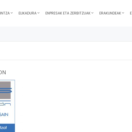
INTZA
ELIKADURA
ENPRESAK ETA ZERBITZUAK
ERAKUNDEAK
E
ON