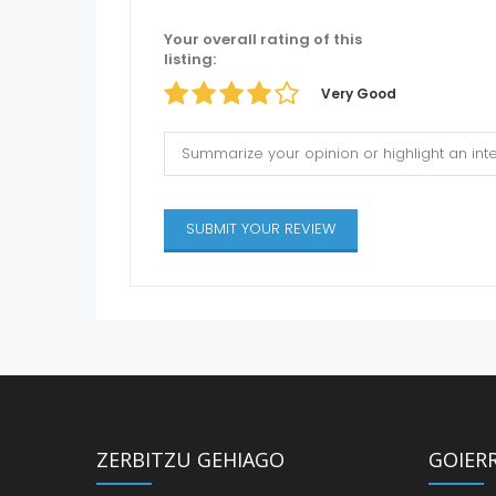
Your overall rating of this
listing:
Very Good
ZERBITZU GEHIAGO
GOIER