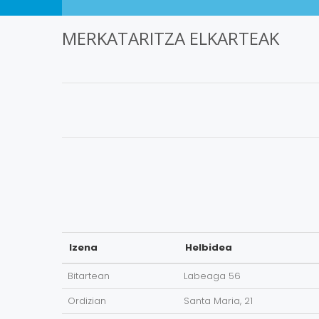
MERKATARITZA ELKARTEAK
Izena
Helbidea
Bitartean
Labeaga 56
Ordizian
Santa Maria, 21