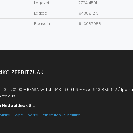
Legazpi
772414501
Lazkao
943881213
Beasain
943087988
RIKO ZERBITZUAK
 32, 20200 – BEASAIN- Tel.: 943 16 00 56 – Faxa 943 889 612 / Iparrag
itza.eus
o Hedabideak S.L.
litika
|
Lege Oharra
|
Pribatutasun politika