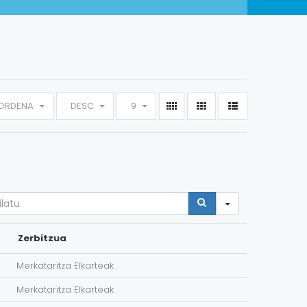
ORDENA
DESC
9
arch
Zerbitzua
Merkataritza Elkarteak
Merkataritza Elkarteak