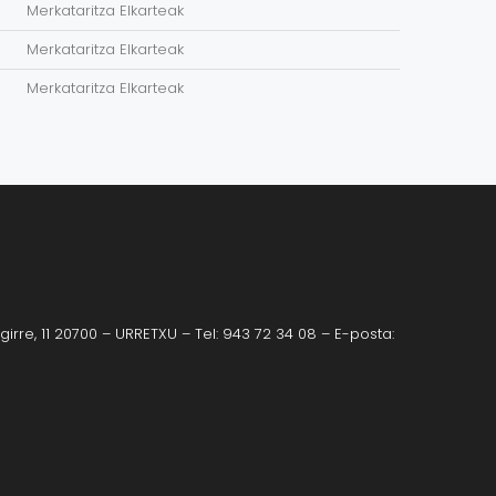
Merkataritza Elkarteak
Merkataritza Elkarteak
Merkataritza Elkarteak
irre, 11 20700 – URRETXU – Tel: 943 72 34 08 – E-posta: