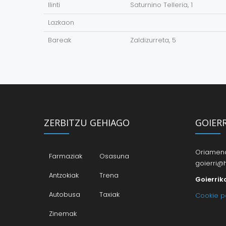
Ilinti
Saturnino Telleria, 1
Lazkaon
Bareak
Zaldizurreta, 5
ZERBITZU GEHIAGO
GOIER
Oriamendi
Farmaziak
Osasuna
goierri@h
Antzokiak
Trena
Goierrik
Autobusa
Taxiak
Cookie po
Zinemak