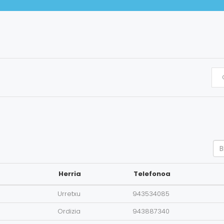
Se
Herria
Telefonoa
Urretxu
943534085
Ordizia
943887340