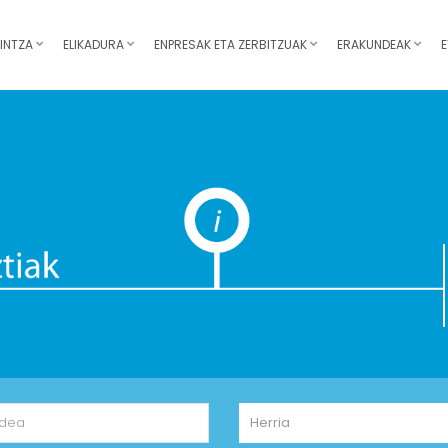
INTZA
ELIKADURA
ENPRESAK ETA ZERBITZUAK
ERAKUNDEAK
E
Herria