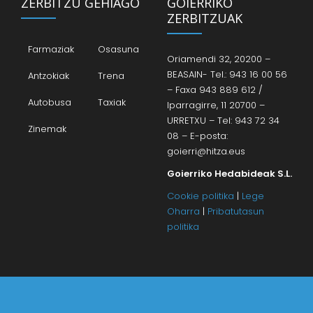
ZERBITZU GEHIAGO
GOIERRIKO
ZERBITZUAK
Farmaziak
Osasuna
Oriamendi 32, 20200 –
BEASAIN- Tel.: 943 16 00 56
Antzokiak
Trena
– Faxa 943 889 612 /
Autobusa
Taxiak
Iparragirre, 11 20700 –
URRETXU – Tel: 943 72 34
Zinemak
08 – E-posta:
goierri@hitza.eus
Goierriko Hedabideak S.L.
Cookie politika
|
Lege
Oharra
|
Pribatutasun
politika