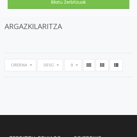
ARGAZKILARITZA
ORDENA
DESC
9