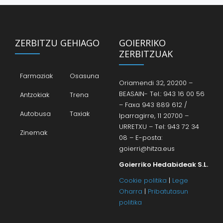
ZERBITZU GEHIAGO
GOIERRIKO
ZERBITZUAK
Farmaziak
Osasuna
Oriamendi 32, 20200 –
BEASAIN- Tel.: 943 16 00 56
Antzokiak
Trena
– Faxa 943 889 612 /
Autobusa
Taxiak
Iparragirre, 11 20700 –
URRETXU – Tel: 943 72 34
Zinemak
08 – E-posta:
goierri@hitza.eus
Goierriko Hedabideak S.L.
Cookie politika
|
Lege
Oharra
|
Pribatutasun
politika