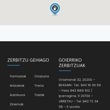
ZERBITZU GEHIAGO
GOIERRIKO
ZERBITZUAK
Farmaziak
Osasuna
Oriamendi 32, 20200 –
BEASAIN- Tel.: 943 16 00 56
Antzokiak
Trena
– Faxa 943 889 612 /
Autobusa
Taxiak
Iparragirre, 11 20700 –
URRETXU – Tel: 943 72 34
Zinemak
08 – E-posta: