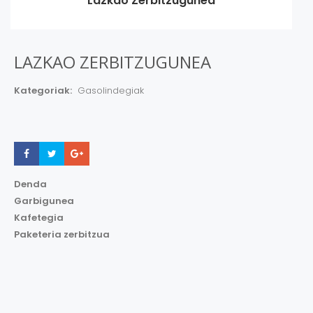
Lazkao Zerbitzugunea
LAZKAO ZERBITZUGUNEA
Kategoriak:
Gasolindegiak
Share
Share
Share
Denda
Garbigunea
Kafetegia
Paketeria zerbitzua