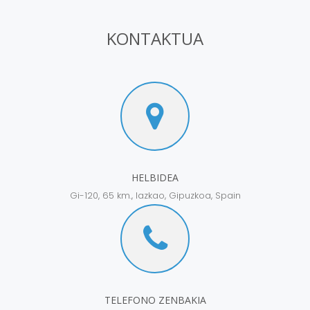
KONTAKTUA
HELBIDEA
Gi-120, 65 km., lazkao, Gipuzkoa, Spain
TELEFONO ZENBAKIA