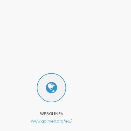
WEBGUNEA
www.goimen.org/eu/