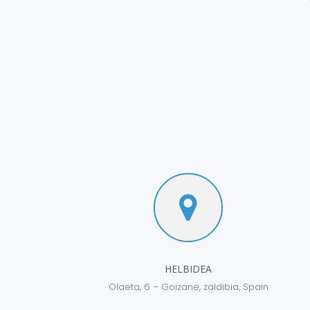
HELBIDEA
Olaeta, 6 – Goizane, zaldibia, Spain