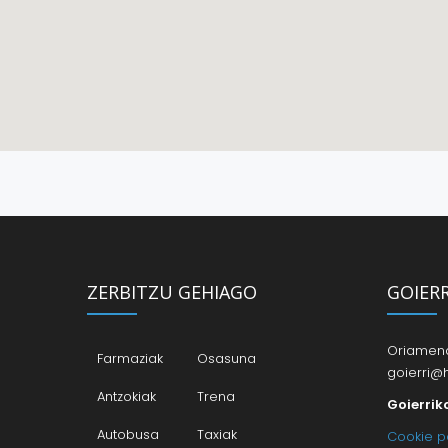
ZERBITZU GEHIAGO
GOIER
Oriamendi
Farmaziak
Osasuna
goierri@h
Antzokiak
Trena
Goierrik
Autobusa
Taxiak
Cookie po