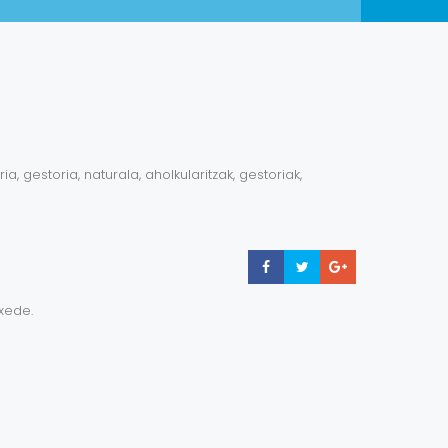
a, gestoria, naturala, aholkularitzak, gestoriak,
Share
Share
Share
xede.