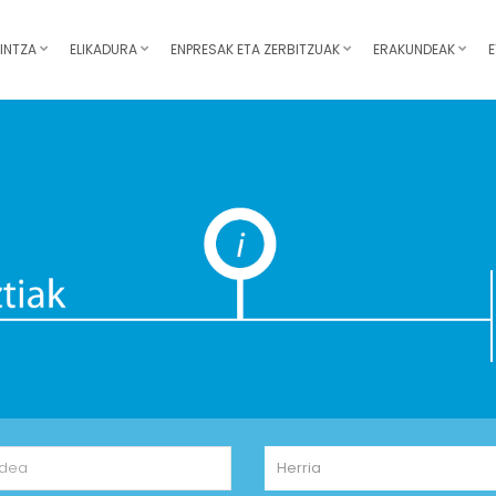
INTZA
ELIKADURA
ENPRESAK ETA ZERBITZUAK
ERAKUNDEAK
E
Herria