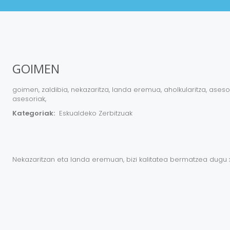
GOIMEN
goimen, zaldibia, nekazaritza, landa eremua, aholkularitza, asesori
asesoriak,
Kategoriak:
Eskualdeko Zerbitzuak
Nekazaritzan eta landa eremuan, bizi kalitatea bermatzea dugu 