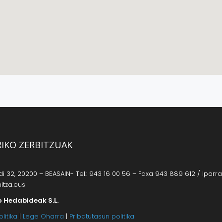
RIKO ZERBITZUAK
 32, 20200 – BEASAIN- Tel.: 943 16 00 56 – Faxa 943 889 612 / Iparrag
itza.eus
o Hedabideak S.L.
litika
|
Lege Oharra
|
Pribatutasun politika