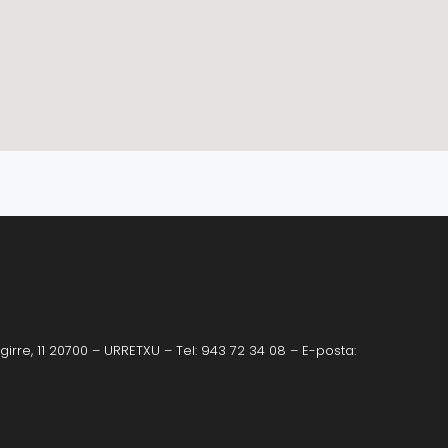
irre, 11 20700 – URRETXU – Tel: 943 72 34 08 – E-posta: