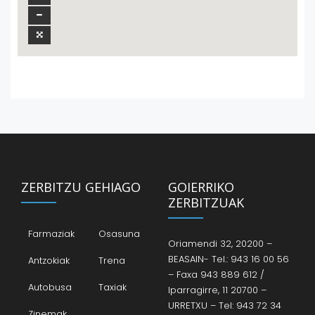
ZERBITZU GEHIAGO
GOIERRIKO
ZERBITZUAK
Farmaziak
Osasuna
Oriamendi 32, 20200 –
BEASAIN- Tel.: 943 16 00 56
Antzokiak
Trena
– Faxa 943 889 612 /
Autobusa
Taxiak
Iparragirre, 11 20700 –
URRETXU – Tel: 943 72 34
Zinemak