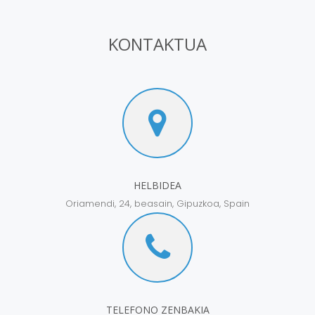
KONTAKTUA
HELBIDEA
Oriamendi, 24, beasain, Gipuzkoa, Spain
TELEFONO ZENBAKIA