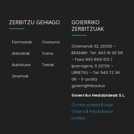
ZERBITZU GEHIAGO
GOIERRIKO
ZERBITZUAK
Farmaziak
Osasuna
Oriamendi 32, 20200 –
BEASAIN- Tel.: 943 16 00 56
Antzokiak
Trena
– Faxa 943 889 612 /
Autobusa
Taxiak
Iparragirre, 11 20700 –
URRETXU – Tel: 943 72 34
Zinemak
08 – E-posta:
goierri@hitza.eus
Goierriko Hedabideak S.L.
Cookie politika
|
Lege
Oharra
|
Pribatutasun
politika