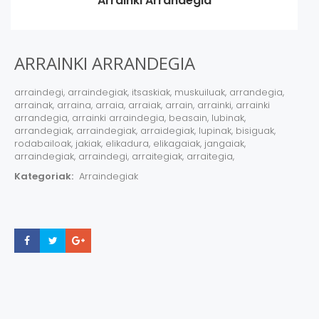
Arrainki Arrandegia
ARRAINKI ARRANDEGIA
arraindegi, arraindegiak, itsaskiak, muskuiluak, arrandegia,
arrainak, arraina, arraia, arraiak, arrain, arrainki, arrainki
arrandegia, arrainki arraindegia, beasain, lubinak,
arrandegiak, arraindegiak, arraidegiak, lupinak, bisiguak,
rodabailoak, jakiak, elikadura, elikagaiak, jangaiak,
arraindegiak, arraindegi, arraitegiak, arraitegia,
Kategoriak:
Arraindegiak
Share
Share
Share